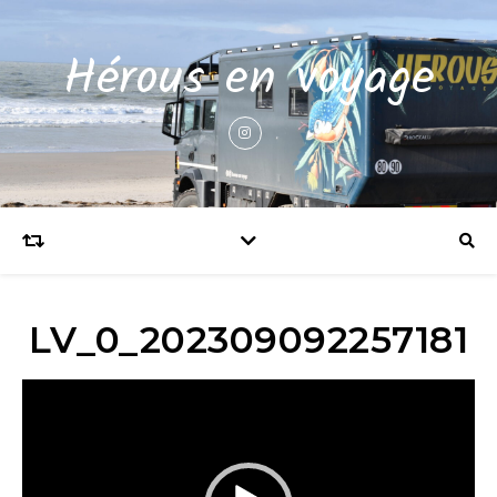
Hérous en voyage
LV_0_202309092257181
Lecteur
vidéo