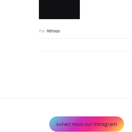
Par
Hérous
suivez nous sur instagram