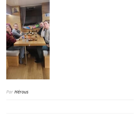
Par
Hérous