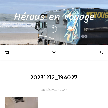
Hérous en voyage
20231212_194027
30 décembre 2023