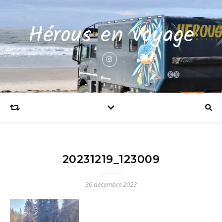
Hérous en voyage
20231219_123009
30 décembre 2023