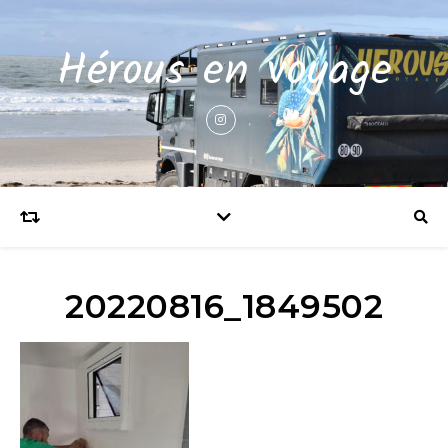
Hérous en voyage
20220816_1849502