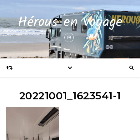
Hérous en voyage
20221001_1623541-1