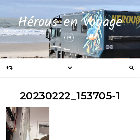
Hérous en voyage
20230222_153705-1