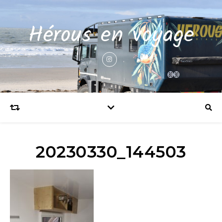
Hérous en voyage
20230330_144503