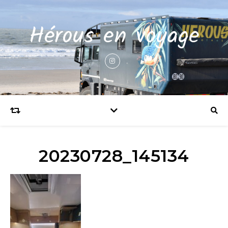
Hérous en voyage
20230728_145134