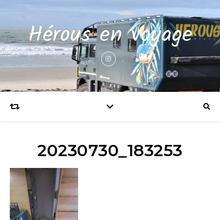
Hérous en voyage
20230730_183253