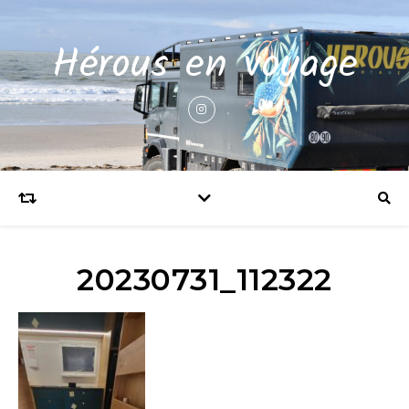
Hérous en voyage
20230731_112322