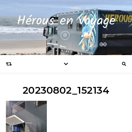
Hérous en voyage
20230802_152134