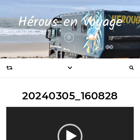
Hérous en voyage
20240305_160828
Lecteur
vidéo