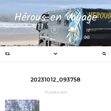
Hérous en voyage
20231012_093758
16 octobre 2023