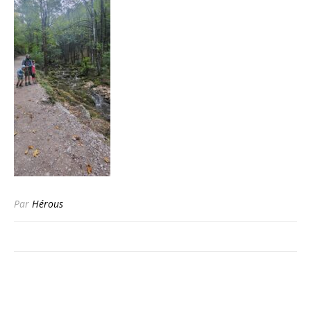
Par
Hérous