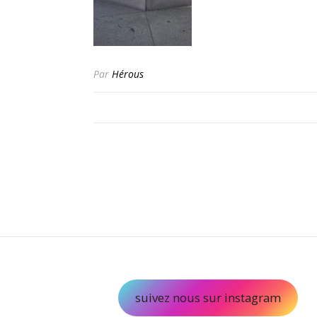
Par
Hérous
suivez nous sur instagram