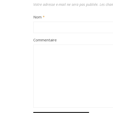
Votre adresse e-mail ne sera pas publiée.
Les cham
Nom
*
Commentaire