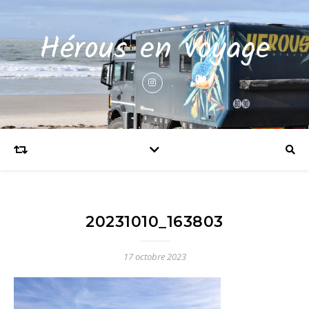
Hérous en voyage
20231010_163803
17 octobre 2023