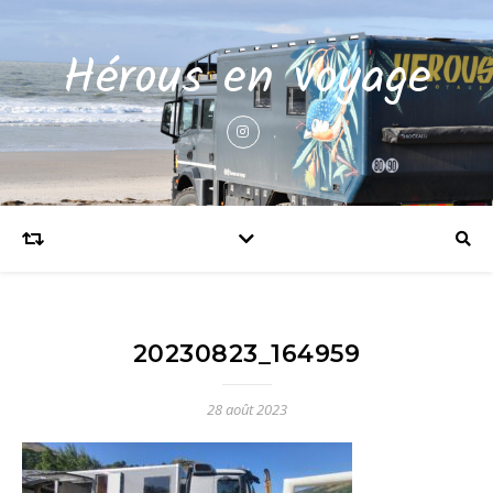
Hérous en voyage
20230823_164959
28 août 2023